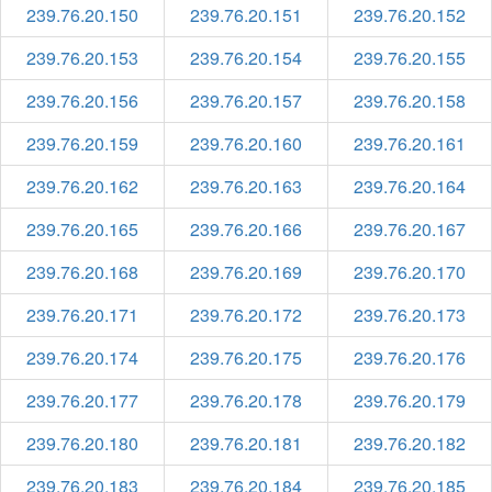
239.76.20.150
239.76.20.151
239.76.20.152
239.76.20.153
239.76.20.154
239.76.20.155
239.76.20.156
239.76.20.157
239.76.20.158
239.76.20.159
239.76.20.160
239.76.20.161
239.76.20.162
239.76.20.163
239.76.20.164
239.76.20.165
239.76.20.166
239.76.20.167
239.76.20.168
239.76.20.169
239.76.20.170
239.76.20.171
239.76.20.172
239.76.20.173
239.76.20.174
239.76.20.175
239.76.20.176
239.76.20.177
239.76.20.178
239.76.20.179
239.76.20.180
239.76.20.181
239.76.20.182
239.76.20.183
239.76.20.184
239.76.20.185