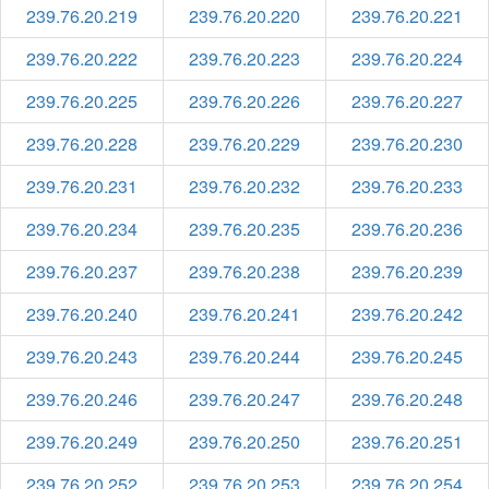
239.76.20.219
239.76.20.220
239.76.20.221
239.76.20.222
239.76.20.223
239.76.20.224
239.76.20.225
239.76.20.226
239.76.20.227
239.76.20.228
239.76.20.229
239.76.20.230
239.76.20.231
239.76.20.232
239.76.20.233
239.76.20.234
239.76.20.235
239.76.20.236
239.76.20.237
239.76.20.238
239.76.20.239
239.76.20.240
239.76.20.241
239.76.20.242
239.76.20.243
239.76.20.244
239.76.20.245
239.76.20.246
239.76.20.247
239.76.20.248
239.76.20.249
239.76.20.250
239.76.20.251
239.76.20.252
239.76.20.253
239.76.20.254