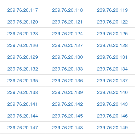
239.76.20.117
239.76.20.118
239.76.20.119
239.76.20.120
239.76.20.121
239.76.20.122
239.76.20.123
239.76.20.124
239.76.20.125
239.76.20.126
239.76.20.127
239.76.20.128
239.76.20.129
239.76.20.130
239.76.20.131
239.76.20.132
239.76.20.133
239.76.20.134
239.76.20.135
239.76.20.136
239.76.20.137
239.76.20.138
239.76.20.139
239.76.20.140
239.76.20.141
239.76.20.142
239.76.20.143
239.76.20.144
239.76.20.145
239.76.20.146
239.76.20.147
239.76.20.148
239.76.20.149